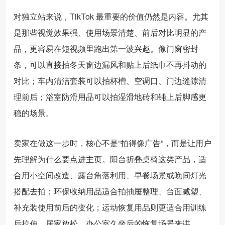
对独立站来说，TikTok 最重要的价值仍然是内容。尤其
是那些视觉效果强、使用场景清楚、前后对比明显的产
品，更容易在短视频里跑出第一波兴趣。像门窗密封
条，可以直接拍冬天窗边漏风和贴上后纸巾不再抖动的
对比；车内清洁套装可以拍杯槽、空调口、门边缝隙清
理前后；浴室防滑用品可以拍湿滑地砖和铺上后脚感更
稳的场景。
卖家在做这一步时，核心不是“拍得像广告”，而是让用户
先理解为什么要点进主页。阳台折叠桌椅这类产品，适
合用小空间改造、露台角落利用、早餐场景或晚间灯光
搭配去拍；环保收纳用品适合拍抽屉整理、台面减塑、
补充装使用前后的变化；运动恢复用品则更适合用训练
后拉伸、居家放松、办公室久坐后的恢复场景来讲。