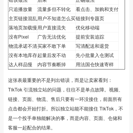
只追播放量
流量多但不转化
看点击、加购和支付
主页链接混乱
用户不知道怎么买
链接到专题页
落地页加载慢
用户直接流失
优化移动端
没有Pixel
广告无法优化
提前安装追踪
物流承诺不清
买家不敢下单
写清配送和退货
没有本地库存
起量后发不动
先小批量入仓测试
达人样品慢
内容节奏断掉
用法国仓快速寄样
这张表最重要的不是列出错误，而是让卖家看到：
TikTok 引流独立站的问题，往往不是单点故障。视频、
链接、页面、物流、售后只要有一环没接住，前面所有
点击都会开始打折。所以独立站能不能接住 TikTok，不
是一个投手单独能解决的事，而是内容、页面、仓储和
客服一起配合的结果。