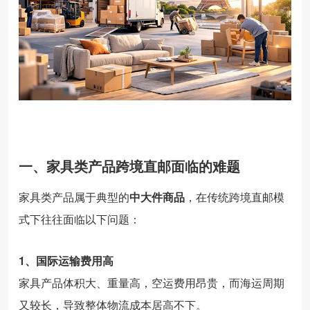
一、
家具
类
产品
跨
境
直
邮
面临
的
难题
家具
类
产品
属于
典型
的
中
大
件
商品
，
在
传统
跨
境
直
邮
模
式
下
往往
面临
以下
问题：
1、
国际
运输
费用
高
家具
产品
体积
大、
重量
高，
空运
费用
昂贵，
而
海运
周期
又
较
长，
导致
整体
物流
成本
居高不下。