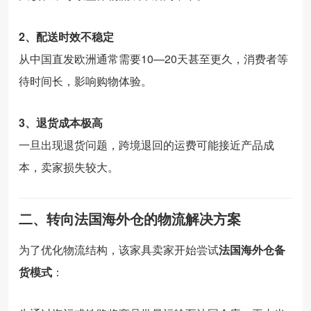
2、
配送
时效
不
稳定
从
中国
直
发
欧洲
通常
需要
10—
20
天
甚至
更
久，
消费
者
等
待
时间
长，
影响
购物
体验。
3、
退
货
成本
极
高
一旦
出现
退
货
问题，
跨
境
退回
的
运费
可能
接近
产品
成
本，
卖
家
损失
较大。
二、
转向
法国
海外
仓
的
物流
解决
方案
为了
优
化
物流
结构，
该
家具
卖
家
开始
尝试
法国
海外
仓
备
货
模式
：