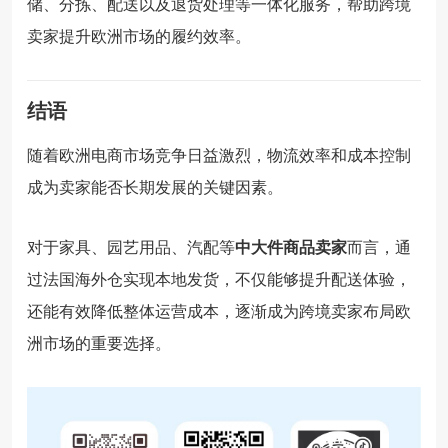
储、
分
拣、
配送
以及
退
货
处理
等
一体化
服务，
帮助
跨
境
卖
家
提升
欧洲
市场
的
履约
效率。
结语
随着
欧洲
电
商
市场
竞争
日益
激烈，
物流
效率
和
成本
控制
成为
卖
家
能否
长期
发展
的
关键
因素。
对于
家具、
园艺
用品、
汽
配
等
中
大
件
商品
卖
家
而言，
通
过
法国
海外
仓
实现
本地
发
货，
不仅
能够
提升
配送
体验，
还
能
有效
降低
整体
运营
成本，
逐渐
成为
跨
境
卖
家
布局
欧
洲
市场
的
重要
选择。