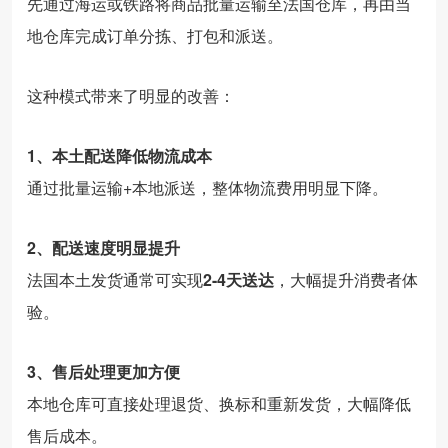
先
通过
海运
或
铁路
将
商品
批量
运输
至
法国
仓库，
再
由
当
地
仓库
完成
订单
分
拣、
打包
和
派
送。
这种
模式
带来
了
明显
的
改善：
1、
本土
配送
降低
物流
成本
通过
批量
运输+
本地
派
送，
整体
物流
费用
明显
下降。
2、
配送
速度
明显
提升
法国
本土
发
货
通常
可
实现
2-
4
天
送
达
，
大幅
提升
消费
者
体
验。
3、
售
后
处理
更加
方便
本地
仓库
可
直接
处理
退
货、
换
标
和
重新
发
货，
大幅
降低
售
后
成本。