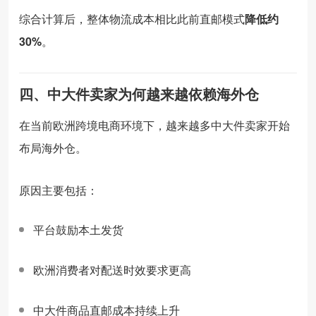
综合
计算
后，
整体
物流
成本
相比
此
前
直
邮
模式
降低
约
30%
。
四、
中
大
件
卖
家
为何
越来越
依赖
海外
仓
在
当前
欧洲
跨
境
电
商
环境
下，
越来越
多
中
大
件
卖
家
开始
布局
海外
仓。
原因
主要
包括：
平台
鼓励
本土
发
货
欧洲
消费
者
对
配送
时效
要求
更高
中
大
件
商品
直
邮
成本
持续
上升