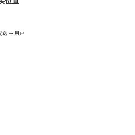
实位置
配送 → 用户