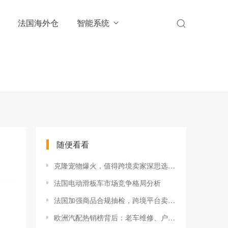
法国海外仓
智能系统
随便看看
克隆宠物爆火，值得跨境卖家深思选品：宠物经济正在从“刚需消费”走向“情感消费”
法国电动滑板车市场竞争格局分析
法国加强商品合规抽检，跨境平台卖家需警惕下架与处罚风险
欧洲汽配热销榜背后：老车维修、户外出行与本地仓履约正在撑起新机会