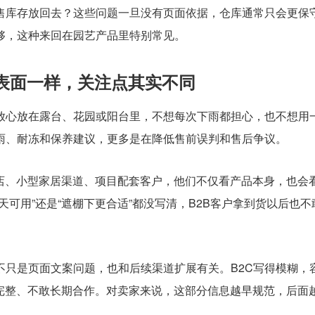
售库存放回去？这些问题一旦没有页面依据，仓库通常只会更保
够，这种来回在园艺产品里特别常见。
，表面一样，关注点其实不同
能放心放在露台、花园或阳台里，不想每次下雨都担心，也不想用
雨、耐冻和保养建议，更多是在降低售前误判和售后争议。
艺店、小型家居渠道、项目配套客户，他们不仅看产品本身，也会
可用”还是“遮棚下更合适”都没写清，B2B客户拿到货以后也不
不只是页面文案问题，也和后续渠道扩展有关。B2C写得模糊，
不完整、不敢长期合作。对卖家来说，这部分信息越早规范，后面