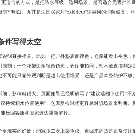
控。更适合的方式，是把防水等级、适用场景、是否适合无遮挡长
明白。尤其是法国买家对“extérieur”这类词的理解偏宽，
条件写得太空
候说明直接相关。比如一把户外垫表面褪色，仓库能看出褪色，
用限制；一个花架边角轻微锈斑，仓库能拍照，却不敢直接判定
也不可能只靠外观判断是超出使用场景，还是产品本身防护不够
细，影响就很大。页面如果已经明确写了“建议遮棚下使用”“不
建议持续积水位置使用”，仓库复检时就更容易对照场景来判断。
只能压回客服和卖家这边重新解释。
个更现实的好处：能减少二次上架争议。退回来的货是正常使用