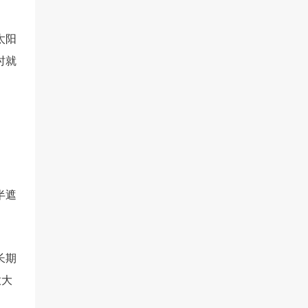
太阳
时就
半遮
长期
放大