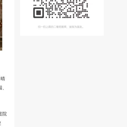
、晴
园、
庭院
使