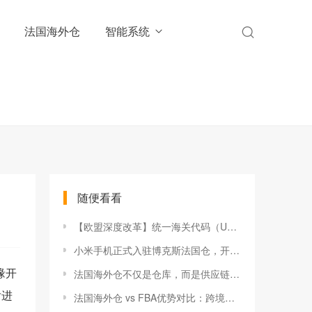
法国海外仓
智能系统
随便看看
【欧盟深度改革】统一海关代码（UCC）提速落地，数字化监管将重塑欧洲跨境格局
小米手机正式入驻博克斯法国仓，开启一件代发新模式！
缘开
法国海外仓不仅是仓库，而是供应链核心
后进
法国海外仓 vs FBA优势对比：跨境卖家如何选择更优履约模式？