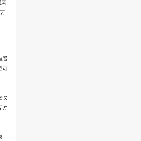
期露
只要
但看
是可
。
建议
反过
痕