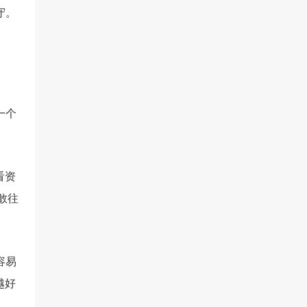
守。
一个
看资
敢往
容易
越好