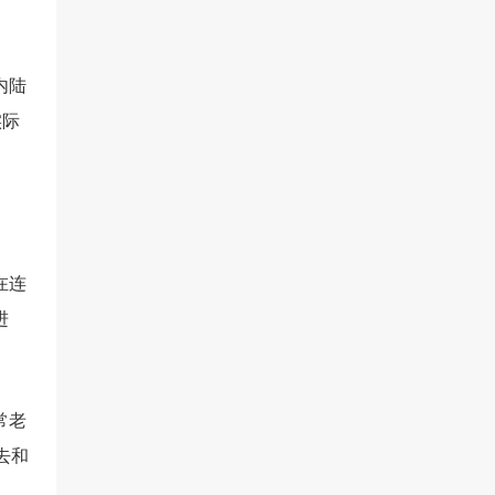
内陆
实际
在连
进
常老
去和